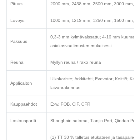
Pituus
2000 mm, 2438 mm, 2500 mm, 3000 mm, 60
Leveys
1000 mm, 1219 mm, 1250 mm, 1500 mm, 1
0,3-3 mm kylmävalssattu; 4-16 mm kuuma rull
Paksuus
asiakasvaatimusten mukaisesti
Reuna
Myllyn reuna / rako reuna
Ulkokoriste; Arkkitehti; Evevator; Keittiö; Kat
Applicaiton
laivanrakennus
Kauppaehdot
Exw, FOB, CIF, CFR
Lastausportti
Shanghain satama, Tianjin Port, Qindao Port
(1) TT 30 % talletus etukäteen ja tasapaino 