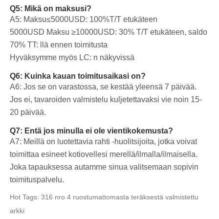
Q5: Mikä on maksusi?
A5: Maksu≤5000USD: 100%T/T etukäteen
5000USD
Maksu ≥10000USD: 30% T/T etukäteen, saldo
70% TT: llä ennen toimitusta
Hyväksymme myös LC: n näkyvissä
Q6: Kuinka kauan toimitusaikasi on?
A6: Jos se on varastossa, se kestää yleensä 7 päivää.
Jos ei, tavaroiden valmistelu kuljetettavaksi vie noin 15-
20 päivää.
Q7: Entä jos minulla ei ole vientikokemusta?
A7: Meillä on luotettavia rahti -huolitsijoita, jotka voivat
toimittaa esineet kotiovellesi merellä/ilmalla/ilmaisella.
Joka tapauksessa autamme sinua valitsemaan sopivin
toimituspalvelu.
Hot Tags: 316 nro 4 ruostumattomasta teräksestä valmistettu
arkki