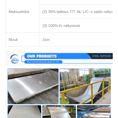
Maksuehdot
(2) 30% talletus T/T: llä, L/C: n saldo näkyvis
(3) 100% l/c näkyvissä.
Mouk
1ton