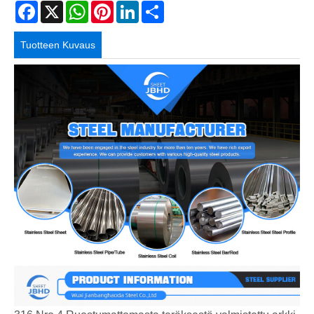
Facebook
X
WhatsApp
Pinterest
LinkedIn
Share
Tuotteen Kuvaus