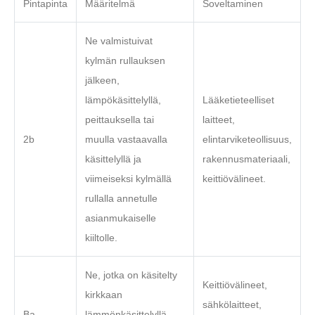
Pintapinta
Määritelmä
Soveltaminen
Ne valmistuivat
kylmän rullauksen
jälkeen,
lämpökäsittelyllä,
Lääketieteelliset
peittauksella tai
laitteet,
2b
muulla vastaavalla
elintarviketeollisuus,
käsittelyllä ja
rakennusmateriaali,
viimeiseksi kylmällä
keittiövälineet.
rullalla annetulle
asianmukaiselle
kiiltolle.
Ne, jotka on käsitelty
Keittiövälineet,
kirkkaan
sähkölaitteet,
Ba
lämmönkäsittelyllä