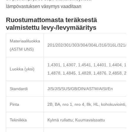
lämpövastuksen väsymys vaaditaan
Ruostumattomasta teräksestä
valmistettu levy-/levymääritys
Materiaaliluokka
201/202/301/303/304/304L/316/316L/321/31
(ASTM UNS)
1,4301, 1,4307, 1,4541, 1,4401, 1,4404, 1,4
Luokka (yksi)
1,4878, 1,4845, 1,4828, 1,4876, 2,4858, 2,4
Standardi
JIS/JIS/SUS/GB/DIN/ASTM/AISI/En
Pinta
2B, BA, nro 1, nro 4, 8k, HL, kohokuviointi, sat
Tekniikka
Kylmä rullattu; Kuumavalssattu