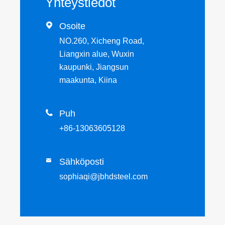
Yhteystiedot

Osoite
NO.260, Xicheng Road,
Liangxin alue, Wuxin
kaupunki, Jiangsun
maakunta, Kiina

Puh
+86-13063605128
Sähköposti

sophiaqi@jbhdsteel.com