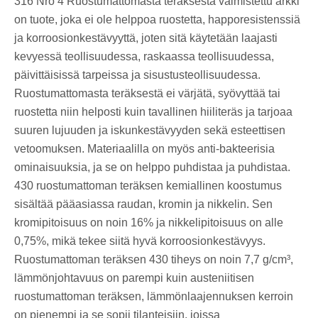
316 Nro 4 Ruostumattomasta teräksestä valmistettu arkki
on tuote, joka ei ole helppoa ruostetta, happoresistenssiä
ja korroosionkestävyyttä, joten sitä käytetään laajasti
kevyessä teollisuudessa, raskaassa teollisuudessa,
päivittäisissä tarpeissa ja sisustusteollisuudessa.
Ruostumattomasta teräksestä ei värjätä, syövyttää tai
ruostetta niin helposti kuin tavallinen hiiliteräs ja tarjoaa
suuren lujuuden ja iskunkestävyyden sekä esteettisen
vetoomuksen. Materiaalilla on myös anti-bakteerisia
ominaisuuksia, ja se on helppo puhdistaa ja puhdistaa.
430 ruostumattoman teräksen kemiallinen koostumus
sisältää pääasiassa raudan, kromin ja nikkelin. Sen
kromipitoisuus on noin 16% ja nikkelipitoisuus on alle
0,75%, mikä tekee siitä hyvä korroosionkestävyys.
Ruostumattoman teräksen 430 tiheys on noin 7,7 g/cm³,
lämmönjohtavuus on parempi kuin austeniitisen
ruostumattoman teräksen, lämmönlaajennuksen kerroin
on pienempi ja se sopii tilanteisiin, joissa