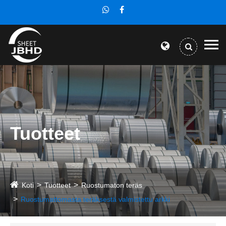
Tuotteet
Koti
Tuotteet
Ruostumaton teräs
Ruostumattomasta teräksestä valmistettu arkki