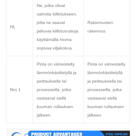
Ne, jotka olivat
valmiita kiillotukseen,
jotta ne saavat
Rakennusten
HL
jatkuvia kiillotusraitoja
rakennus.
käyttämällä hioma
sopivaa viljakokoa.
Pinta on viimeistelty
Pinta on viimeistelty
lämmönkäsittelyllä ja
lämmönkäsittelyllä
peittauksella tai
ja peittauksella tai
Nro 1
prosesseilla, jotka
prosesseilla, jotka
vastaavat siellä
vastaavat siellä
kuuman rullauksen
kuuman rullauksen
jälkeen.
jälkeen.