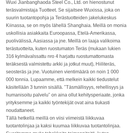
Wuxi Jianbanghaoda Steel Co., Ltd. on hienostunut
teräsvalmistaja Tuotteet. Se sijaitsee Wuxissa, joka on
suurin tuotantopohja ja Terästuotteiden jakelukeskus
Kiinassa, se on myös lähellä Shanghaia. Meillä on monia
uskollisia asiakkaita Euroopassa, Etelä-Amerikassa,
puolivälissä, Aasiassa ja jne. Meillä on laaja valikoima
terästuotteita, kuten ruostumaton Teräs (mukaan lukien
316 kylmävalssattu nro 4 harjattu ruostumattomasta
teräksestä valmistettu arkki ja jotkut muut), Hiiliteräs,
seosteräs ja jne. Vuotuinen vientimäärä on noin 1 000
000 tonnia. Lupaamme, että melkein kaikki tiedustelut
käsitellään 3 tunnin sisällä. "Täsmällisyys, rehellisyys ja
humanisoitu palvelu" on aina ollut kehitysperiaate, jonka
yrityksemme ja kaikki työntekijät ovat aina tiukasti
noudattaneet.
Tällä hetkellä meillä on viisi viimeistä liikkuvaa
tuotantolinjaa ja kaksi kuumaa liikkuvaa tuotantolinjaa.