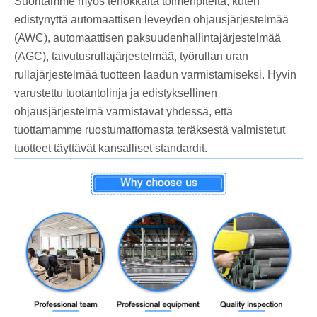
Suoritamme myös tehokkaita toimenpiteitä, kuten
edistynyttä automaattisen leveyden ohjausjärjestelmää
(AWC), automaattisen paksuudenhallintajärjestelmää
(AGC), taivutusrullajärjestelmää, työrullan uran
rullajärjestelmää tuotteen laadun varmistamiseksi. Hyvin
varustettu tuotantolinja ja edistyksellinen
ohjausjärjestelmä varmistavat yhdessä, että
tuottamamme ruostumattomasta teräksestä valmistetut
tuotteet täyttävät kansalliset standardit.