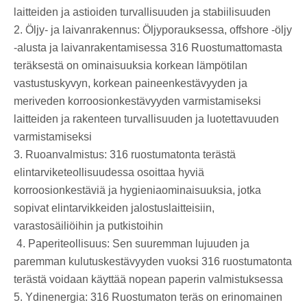
laitteiden ja astioiden turvallisuuden ja stabiilisuuden ‌ ‌
2. Öljy- ja laivanrakennus: Öljyporauksessa, offshore -öljy
-alusta ja laivanrakentamisessa 316 Ruostumattomasta
teräksestä on ominaisuuksia korkean lämpötilan
vastustuskyvyn, korkean paineenkestävyyden ja
meriveden korroosionkestävyyden varmistamiseksi
laitteiden ja rakenteen turvallisuuden ja luotettavuuden
varmistamiseksi ‌ ‌
3. Ruoanvalmistus: 316 ruostumatonta terästä
elintarviketeollisuudessa osoittaa hyviä
korroosionkestäviä ja hygieniaominaisuuksia, jotka
sopivat elintarvikkeiden jalostuslaitteisiin,
varastosäiliöihin ja putkistoihin
‌ 4. Paperiteollisuus: Sen suuremman lujuuden ja
paremman kulutuskestävyyden vuoksi 316 ruostumatonta
terästä voidaan käyttää nopean paperin valmistuksessa ‌
5. Ydinenergia: 316 Ruostumaton teräs on erinomainen