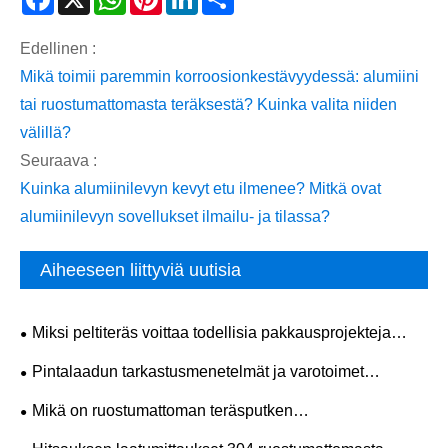
Edellinen :
Mikä toimii paremmin korroosionkestävyydessä: alumiini
tai ruostumattomasta teräksestä? Kuinka valita niiden
välillä?
Seuraava :
Kuinka alumiinilevyn kevyt etu ilmenee? Mitkä ovat
alumiinilevyn sovellukset ilmailu- ja tilassa?
Aiheeseen liittyviä uutisia
Miksi peltiteräs voittaa todellisia pakkausprojekteja
tänään?
​Pintalaadun tarkastusmenetelmät ja varotoimet
ruostumattomasta teräslevystä 304
Mikä on ruostumattoman teräsputken
valmistusprosessi?