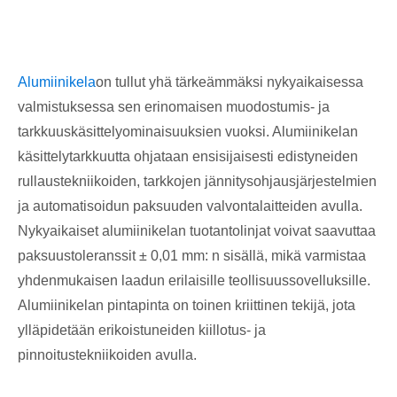
Alumiinikela
on tullut yhä tärkeämmäksi nykyaikaisessa
valmistuksessa sen erinomaisen muodostumis- ja
tarkkuuskäsittelyominaisuuksien vuoksi. Alumiinikelan
käsittelytarkkuutta ohjataan ensisijaisesti edistyneiden
rullaustekniikoiden, tarkkojen jännitysohjausjärjestelmien
ja automatisoidun paksuuden valvontalaitteiden avulla.
Nykyaikaiset alumiinikelan tuotantolinjat voivat saavuttaa
paksuustoleranssit ± 0,01 mm: n sisällä, mikä varmistaa
yhdenmukaisen laadun erilaisille teollisuussovelluksille.
Alumiinikelan pintapinta on toinen kriittinen tekijä, jota
ylläpidetään erikoistuneiden kiillotus- ja
pinnoitustekniikoiden avulla.