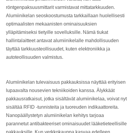
röntgenpaksuusmittarit varmistavat mittatarkkuuden.
Alumiinikelan seoskoostumusta tarkkaillaan huolellisesti
optimaalisten mekaanisten ominaisuuksien
ylläpitämiseksi tietyille sovelluksille. Nämä tiukat
hallintalaitteet antavat alumiinikelalle mahdollisuuden
täyttää tarkkuusteollisuudet, kuten elektroniikka ja
autoteollisuuden valmistus.
Alumiinikelan tulevaisuus pakkauksissa näyttää erityisen
lupaavalta nousevien tekniikoiden kanssa. Älykkäät
pakkausratkaisut, jotka sisältävät alumiinikelaa, voivat nyt
sisältää RFID -tunnisteita ja tuoreuden indikaattoreita.
Nanopäällystetyn alumiinikelan kehitys tarjoaa
parannetut antibakteeriset ominaisuudet lääketieteellisille
pakkauksille. Kun verkkokauppa kasvaa edelleen,