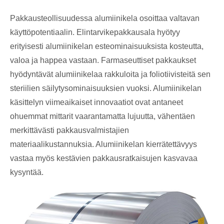
Pakkausteollisuudessa alumiinikela osoittaa valtavan
käyttöpotentiaalin. Elintarvikepakkausala hyötyy
erityisesti alumiinikelan esteominaisuuksista kosteutta,
valoa ja happea vastaan. Farmaseuttiset pakkaukset
hyödyntävät alumiinikelaa rakkuloita ja foliotiivisteitä sen
steriilien säilytysominaisuuksien vuoksi. Alumiinikelan
käsittelyn viimeaikaiset innovaatiot ovat antaneet
ohuemmat mittarit vaarantamatta lujuutta, vähentäen
merkittävästi pakkausvalmistajien
materiaalikustannuksia. Alumiinikelan kierrätettävyys
vastaa myös kestävien pakkausratkaisujen kasvavaa
kysyntää.