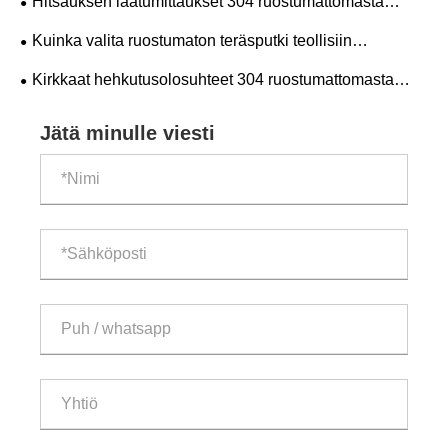
​Hitsauksen laatumittaukset 304 ruostumattomasta
teräksestä tehdylle saumattomalle putkelle
Kuinka valita ruostumaton teräsputki teollisiin
tarpeisiisi?
Kirkkaat hehkutusolosuhteet 304 ruostumattomasta
teräksestä valmistetulle putkelle
Jätä minulle viesti