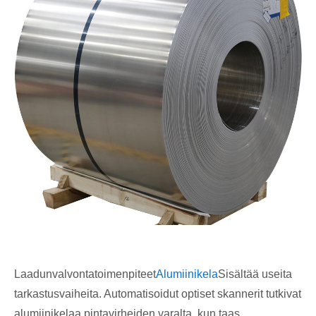
Laadunvalvontatoimenpiteet
Alumiinikela
Sisältää useita
tarkastusvaiheita. Automatisoidut optiset skannerit tutkivat
alumiinikelaa pintavirheiden varalta, kun taas