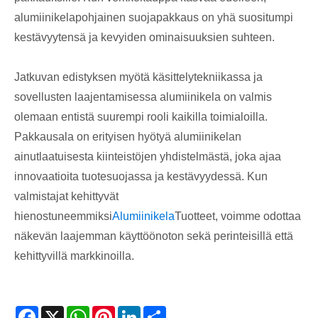
alumiinikelapohjainen suojapakkaus on yhä suositumpi
kestävyytensä ja kevyiden ominaisuuksien suhteen.
Jatkuvan edistyksen myötä käsittelytekniikassa ja
sovellusten laajentamisessa alumiinikela on valmis
olemaan entistä suurempi rooli kaikilla toimialoilla.
Pakkausala on erityisen hyötyä alumiinikelan
ainutlaatuisesta kiinteistöjen yhdistelmästä, joka ajaa
innovaatioita tuotesuojassa ja kestävyydessä. Kun
valmistajat kehittyvät
hienostuneemmiksi
Alumiinikela
Tuotteet, voimme odottaa
näkevän laajemman käyttöönoton sekä perinteisillä että
kehittyvillä markkinoilla.
Facebook
X
WhatsApp
Pinterest
LinkedIn
Share