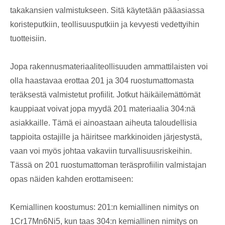
takakansien valmistukseen. Sitä käytetään pääasiassa
koristeputkiin, teollisuusputkiin ja kevyesti vedettyihin
tuotteisiin.
Jopa rakennusmateriaaliteollisuuden ammattilaisten voi
olla haastavaa erottaa 201 ja 304 ruostumattomasta
teräksestä valmistetut profiilit. Jotkut häikäilemättömät
kauppiaat voivat jopa myydä 201 materiaalia 304:nä
asiakkaille. Tämä ei ainoastaan ​​aiheuta taloudellisia
tappioita ostajille ja häiritsee markkinoiden järjestystä,
vaan voi myös johtaa vakaviin turvallisuusriskeihin.
Tässä on 201 ruostumattoman teräsprofiilin valmistajan
opas näiden kahden erottamiseen:
Kemiallinen koostumus: 201:n kemiallinen nimitys on
1Cr17Mn6Ni5, kun taas 304:n kemiallinen nimitys on