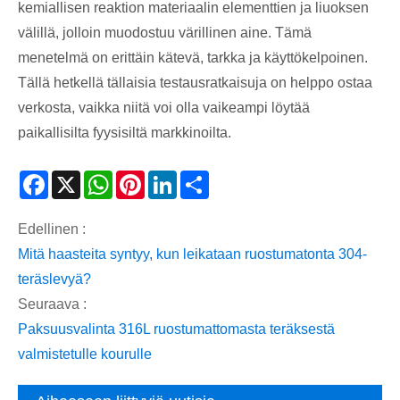
kemiallisen reaktion materiaalin elementtien ja liuoksen
välillä, jolloin muodostuu värillinen aine. Tämä
menetelmä on erittäin kätevä, tarkka ja käyttökelpoinen.
Tällä hetkellä tällaisia ​​testausratkaisuja on helppo ostaa
verkosta, vaikka niitä voi olla vaikeampi löytää
paikallisilta fyysisiltä markkinoilta.
Facebook
X
WhatsApp
Pinterest
LinkedIn
Share
Edellinen :
Mitä haasteita syntyy, kun leikataan ruostumatonta 304-
teräslevyä?
Seuraava :
Paksuusvalinta 316L ruostumattomasta teräksestä
valmistetulle kourulle