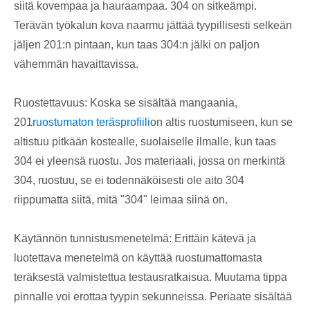
siitä kovempaa ja hauraampaa. 304 on sitkeämpi.
Terävän työkalun kova naarmu jättää tyypillisesti selkeän
jäljen 201:n pintaan, kun taas 304:n jälki on paljon
vähemmän havaittavissa.
Ruostettavuus: Koska se sisältää mangaania,
201
ruostumaton teräsprofiili
on altis ruostumiseen, kun se
altistuu pitkään kostealle, suolaiselle ilmalle, kun taas
304 ei yleensä ruostu. Jos materiaali, jossa on merkintä
304, ruostuu, se ei todennäköisesti ole aito 304
riippumatta siitä, mitä "304" leimaa siinä on.
Käytännön tunnistusmenetelmä: Erittäin kätevä ja
luotettava menetelmä on käyttää ruostumattomasta
teräksestä valmistettua testausratkaisua. Muutama tippa
pinnalle voi erottaa tyypin sekunneissa. Periaate sisältää