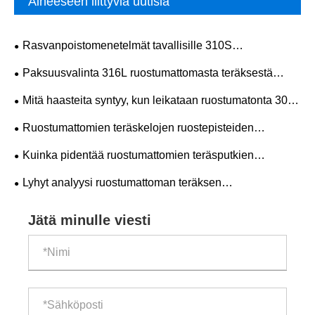
Aiheeseen liittyviä uutisia
​Rasvanpoistomenetelmät tavallisille 310S
ruostumattomille teräsputkille
Paksuusvalinta 316L ruostumattomasta teräksestä
valmistetulle kourulle
Mitä haasteita syntyy, kun leikataan ruostumatonta 304-
teräslevyä?
Ruostumattomien teräskelojen ruostepisteiden
ongelman ratkaiseminen
Kuinka pidentää ruostumattomien teräsputkien
käyttöikää?
Lyhyt analyysi ruostumattoman teräksen
materiaaliominaisuuksista
Jätä minulle viesti