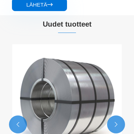
LÄHETÄ

Uudet tuotteet

