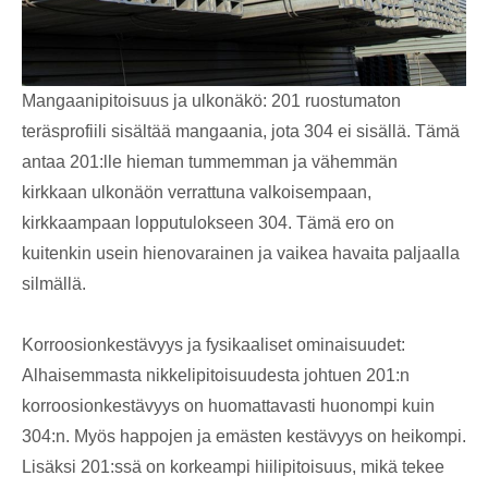
Mangaanipitoisuus ja ulkonäkö: 201 ruostumaton
teräsprofiili sisältää mangaania, jota 304 ei sisällä. Tämä
antaa 201:lle hieman tummemman ja vähemmän
kirkkaan ulkonäön verrattuna valkoisempaan,
kirkkaampaan lopputulokseen 304. Tämä ero on
kuitenkin usein hienovarainen ja vaikea havaita paljaalla
silmällä.
Korroosionkestävyys ja fysikaaliset ominaisuudet:
Alhaisemmasta nikkelipitoisuudesta johtuen 201:n
korroosionkestävyys on huomattavasti huonompi kuin
304:n. Myös happojen ja emästen kestävyys on heikompi.
Lisäksi 201:ssä on korkeampi hiilipitoisuus, mikä tekee