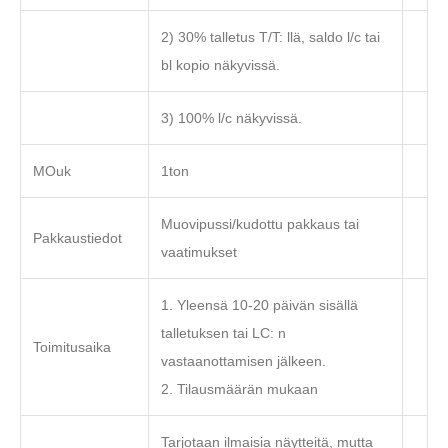
2) 30% talletus T/T: llä, saldo l/c tai
bl kopio näkyvissä.
3) 100% l/c näkyvissä.
MOuk
1ton
Muovipussi/kudottu pakkaus tai
Pakkaustiedot
vaatimukset
1. Yleensä 10-20 päivän sisällä
talletuksen tai LC: n
Toimitusaika
vastaanottamisen jälkeen.
2. Tilausmäärän mukaan
Tarjotaan ilmaisia näytteitä, mutta