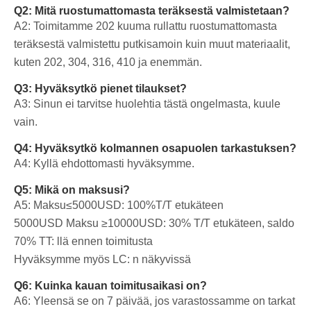
Q2: Mitä ruostumattomasta teräksestä valmistetaan?
A2: Toimitamme 202 kuuma rullattu ruostumattomasta
teräksestä valmistettu putki
samoin kuin muut materiaalit,
kuten 202, 304, 316, 410 ja enemmän.
Q3: Hyväksytkö pienet tilaukset?
A3: Sinun ei tarvitse huolehtia tästä ongelmasta, kuule
vain.
Q4: Hyväksytkö kolmannen osapuolen tarkastuksen?
A4: Kyllä ehdottomasti hyväksymme.
Q5: Mikä on maksusi?
A5: Maksu≤5000USD: 100%T/T etukäteen
5000USD
Maksu ≥10000USD: 30% T/T etukäteen, saldo
70% TT: llä ennen toimitusta
Hyväksymme myös LC: n näkyvissä
Q6: Kuinka kauan toimitusaikasi on?
A6: Yleensä se on 7 päivää, jos varastossamme on tarkat