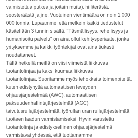
valmistettua putkea ja joitain muita), hiiliterästä,
seosteräästä ja jne. Vuotuinen vientimäärä on noin 1 000
000 tonnia. Lupaamme, että melkein kaikki tiedustelut
käsitellään 3 tunnin sisällä. "Täsmällisyys, rehellisyys ja
humanisoitu palvelu" on aina ollut kehitysperiaate, jonka
yrityksemme ja kaikki työntekijät ovat aina tiukasti
noudattaneet.
Tällä hetkellä meillä on viisi viimeistä liikkuvaa
tuotantolinjaa ja kaksi kuumaa liikkuvaa
tuotantolinjaa. Suoritamme myös tehokkaita toimenpiteitä,
kuten edistynyttä automaattisen leveyden
ohjausjärjestelmää (AWC), automaattisen
paksuudenhallintajärjestelmää (AGC),
taivutusrullajärjestelmää, työrullan uran rullajärjestelmää
tuotteen laadun varmistamiseksi. Hyvin varustettu
tuotantolinja ja edistyksellinen ohjausjärjestelmä
varmistavat yhdessä, että tuottamamme