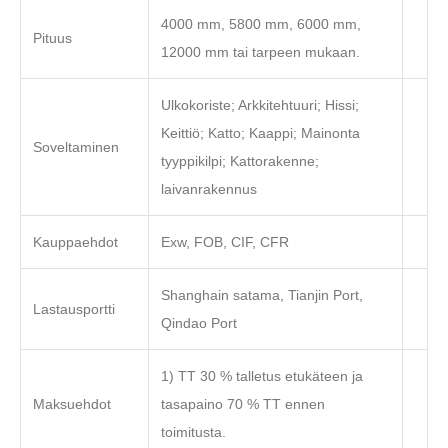
4000 mm, 5800 mm, 6000 mm,
Pituus
12000 mm tai tarpeen mukaan.
Ulkokoriste; Arkkitehtuuri; Hissi;
Keittiö; Katto; Kaappi; Mainonta
Soveltaminen
tyyppikilpi; Kattorakenne;
laivanrakennus
Kauppaehdot
Exw, FOB, CIF, CFR
Shanghain satama, Tianjin Port,
Lastausportti
Qindao Port
1) TT 30 % talletus etukäteen ja
Maksuehdot
tasapaino 70 % TT ennen
toimitusta.