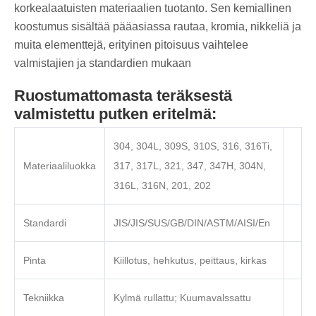
korkealaatuisten materiaalien tuotanto. Sen kemiallinen
koostumus sisältää pääasiassa rautaa, kromia, nikkeliä ja
muita elementtejä, erityinen pitoisuus vaihtelee
valmistajien ja standardien mukaan
Ruostumattomasta teräksestä
valmistettu putken eritelmä:
304, 304L, 309S, 310S, 316, 316Ti,
Materiaaliluokka
317, 317L, 321, 347, 347H, 304N,
316L, 316N, 201, 202
Standardi
JIS/JIS/SUS/GB/DIN/ASTM/AISI/En
Pinta
Kiillotus, hehkutus, peittaus, kirkas
Tekniikka
Kylmä rullattu; Kuumavalssattu