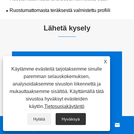
Ruostumattomasta teräksestä valmistettu profiili
Lähetä kysely
X
Yhteystiedot
Käytämme evästeitä tarjotaksemme sinulle
paremman selauskokemuksen,

Osoite
analysoidaksemme sivuston liikennettä ja
mukauttaaksemme sisältöä. Käyttämällä tätä
NO.260, Xicheng Road,
sivustoa hyväksyt evästeiden
Liangxin alue, Wuxin
käytön.
Tietosuojakäytäntö
kaupunki, Jiangsun
maakunta, Kiina
Hylätä
Hyväksyä



