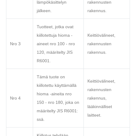
lämpökäsittelyn
rakennusten
jälkeen.
rakennus.
Tuotteet, jotka ovat
kiillotettuja hioma -
Keittiövälineet,
Nro 3
aineet nro 100 - nro
rakennusten
120, määritelty JIS
rakennus.
R6001.
Tämä tuote on
Keittiövälineet,
kiillotettu käyttämällä
rakennusten
hioma -aineita nro
Nro 4
rakennus,
150 - nro 180, joka on
lääkinnälliset
määritelty JIS R6001:
laitteet.
ssä.
Kiillotus tehdään