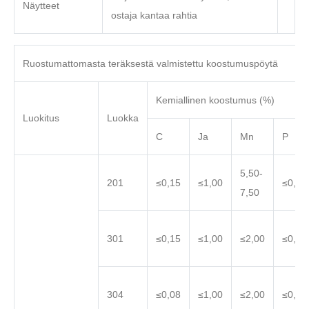
Näytteet
ostaja kantaa rahtia
Ruostumattomasta teräksestä valmistettu koostumuspöytä
Kemiallinen koostumus (%)
Luokitus
Luokka
C
Ja
Mn
P
5,50-
201
≤0,15
≤1,00
≤0,06
7,50
301
≤0,15
≤1,00
≤2,00
≤0,04
304
≤0,08
≤1,00
≤2,00
≤0,04