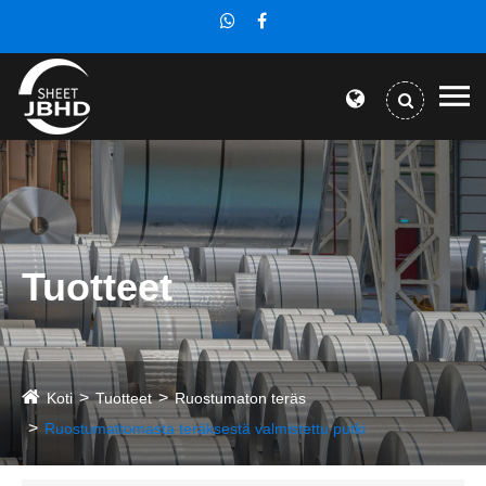
Tuotteet
Koti
Tuotteet
Ruostumaton teräs
Ruostumattomasta teräksestä valmistettu putki