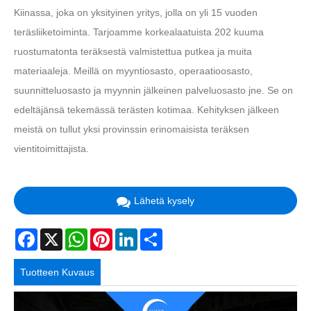
Kiinassa, joka on yksityinen yritys, jolla on yli 15 vuoden
teräsliiketoiminta. Tarjoamme korkealaatuista 202 kuuma
ruostumatonta teräksestä valmistettua putkea ja muita
materiaaleja. Meillä on myyntiosasto, operaatioosasto,
suunnitteluosasto ja myynnin jälkeinen palveluosasto jne. Se on
edeltäjänsä tekemässä terästen kotimaa. Kehityksen jälkeen
meistä on tullut yksi provinssin erinomaisista teräksen
vientitoimittajista.
Lähetä kysely
Facebook
X
WhatsApp
Pinterest
LinkedIn
Share
Tuotteen Kuvaus