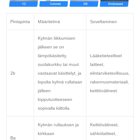
Pintapinta
Määritelmä
Soveltaminen
Kylmän liikkumisen
jälkeen se on
lämpökäsitetty,
Lääketieteelliset
suolakurkku tai muut
laitteet,
2b
vastaavat käsittelyt, ja
elintarviketeollisuus,
lopulta kylmä rullataan
rakennusmateriaali,
jälleen
keittiövälineet.
lopputuotteeseen
sopivalla kiiltolla.
Kylmän rullauksen ja
Keittiövälineet,
kirkkaan
sähkölaitteet,
Ba