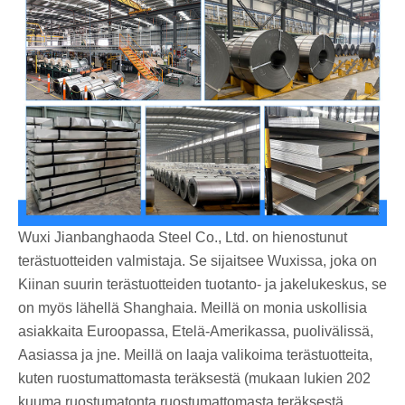
Wuxi Jianbanghaoda Steel Co., Ltd. on hienostunut
terästuotteiden valmistaja. Se sijaitsee Wuxissa, joka on
Kiinan suurin terästuotteiden tuotanto- ja jakelukeskus, se
on myös lähellä Shanghaia. Meillä on monia uskollisia
asiakkaita Euroopassa, Etelä-Amerikassa, puolivälissä,
Aasiassa ja jne. Meillä on laaja valikoima terästuotteita,
kuten ruostumattomasta teräksestä (mukaan lukien 202
kuuma ruostumatonta ruostumattomasta teräksestä