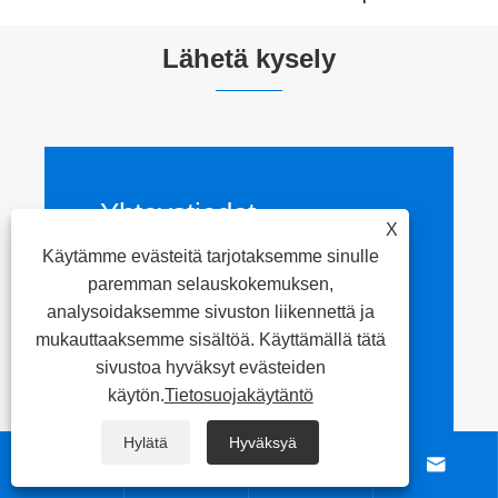
Lähetä kysely
Yhteystiedot
X
Käytämme evästeitä tarjotaksemme sinulle

Osoite
paremman selauskokemuksen,
NO.260, Xicheng Road,
analysoidaksemme sivuston liikennettä ja
Liangxin alue, Wuxin
mukauttaaksemme sisältöä. Käyttämällä tätä
kaupunki, Jiangsun
sivustoa hyväksyt evästeiden
maakunta, Kiina
käytön.
Tietosuojakäytäntö
Hylätä
Hyväksyä

Puh




+86-13063605128