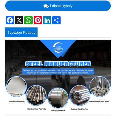
Lähetä kysely
Facebook
X
WhatsApp
Pinterest
LinkedIn
Share
Tuotteen Kuvaus