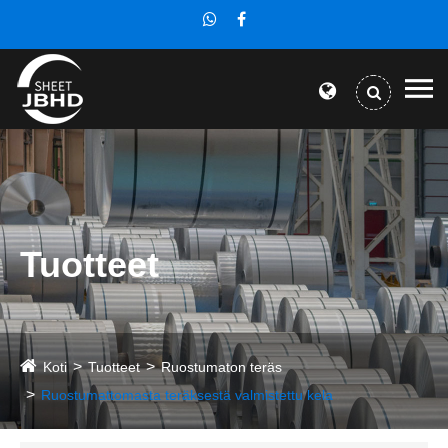
Tuotteet
Koti
Tuotteet
Ruostumaton teräs
Ruostumattomasta teräksestä valmistettu kela