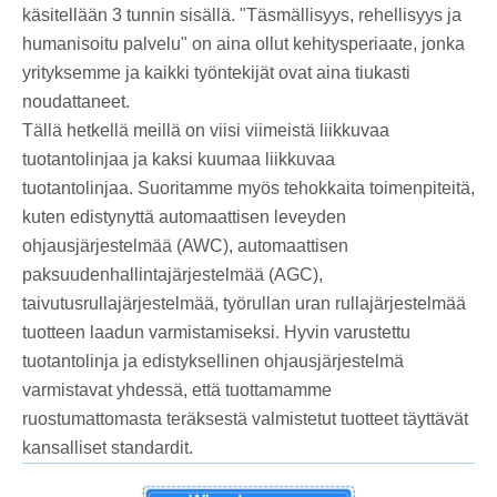
käsitellään 3 tunnin sisällä. "Täsmällisyys, rehellisyys ja
humanisoitu palvelu" on aina ollut kehitysperiaate, jonka
yrityksemme ja kaikki työntekijät ovat aina tiukasti
noudattaneet.
Tällä hetkellä meillä on viisi viimeistä liikkuvaa
tuotantolinjaa ja kaksi kuumaa liikkuvaa
tuotantolinjaa. Suoritamme myös tehokkaita toimenpiteitä,
kuten edistynyttä automaattisen leveyden
ohjausjärjestelmää (AWC), automaattisen
paksuudenhallintajärjestelmää (AGC),
taivutusrullajärjestelmää, työrullan uran rullajärjestelmää
tuotteen laadun varmistamiseksi. Hyvin varustettu
tuotantolinja ja edistyksellinen ohjausjärjestelmä
varmistavat yhdessä, että tuottamamme
ruostumattomasta teräksestä valmistetut tuotteet täyttävät
kansalliset standardit.