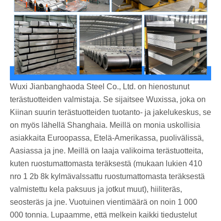
Wuxi Jianbanghaoda Steel Co., Ltd. on hienostunut
terästuotteiden valmistaja. Se sijaitsee Wuxissa, joka on
Kiinan suurin terästuotteiden tuotanto- ja jakelukeskus, se
on myös lähellä Shanghaia. Meillä on monia uskollisia
asiakkaita Euroopassa, Etelä-Amerikassa, puolivälissä,
Aasiassa ja jne. Meillä on laaja valikoima terästuotteita,
kuten ruostumattomasta teräksestä (mukaan lukien 410
nro 1 2b 8k kylmävalssattu ruostumattomasta teräksestä
valmistettu kela paksuus ja jotkut muut), hiiliteräs,
seosteräs ja jne. Vuotuinen vientimäärä on noin 1 000
000 tonnia. Lupaamme, että melkein kaikki tiedustelut