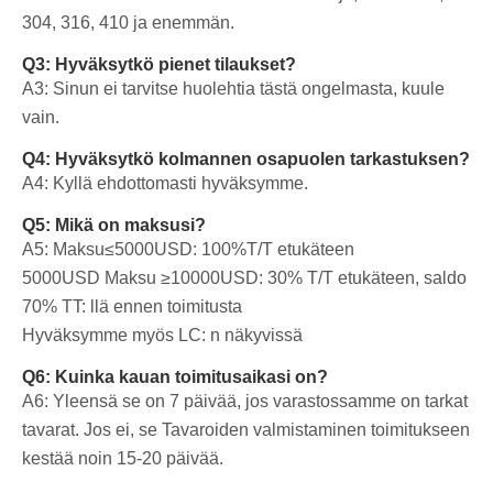
304, 316, 410 ja enemmän.
Q3: Hyväksytkö pienet tilaukset?
A3: Sinun ei tarvitse huolehtia tästä ongelmasta, kuule
vain.
Q4: Hyväksytkö kolmannen osapuolen tarkastuksen?
A4: Kyllä ehdottomasti hyväksymme.
Q5: Mikä on maksusi?
A5: Maksu≤5000USD: 100%T/T etukäteen
5000USD
Maksu ≥10000USD: 30% T/T etukäteen, saldo
70% TT: llä ennen toimitusta
Hyväksymme myös LC: n näkyvissä
Q6: Kuinka kauan toimitusaikasi on?
A6: Yleensä se on 7 päivää, jos varastossamme on tarkat
tavarat. Jos ei, se Tavaroiden valmistaminen toimitukseen
kestää noin 15-20 päivää.