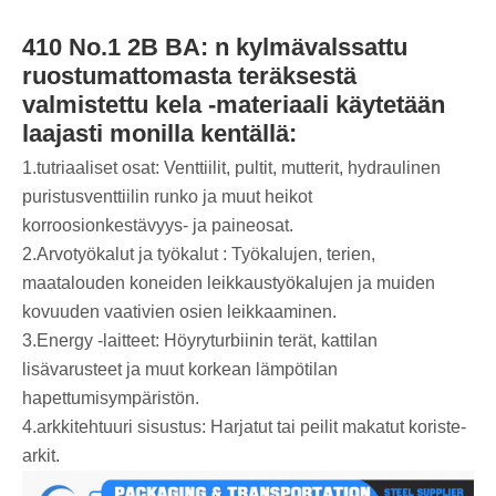
410 No.1 2B BA: n kylmävalssattu
ruostumattomasta teräksestä
valmistettu kela -materiaali käytetään
laajasti monilla kentällä:
1.‌tutriaaliset osat‌: Venttiilit, pultit, mutterit, hydraulinen
puristusventtiilin runko ja muut heikot
korroosionkestävyys- ja paineosat.
2.Arvotyökalut ja työkalut ‌: Työkalujen, terien,
maatalouden koneiden leikkaustyökalujen ja muiden
kovuuden vaativien osien leikkaaminen.
3.‌Energy -laitteet: Höyryturbiinin terät, kattilan
lisävarusteet ja muut korkean lämpötilan
hapettumisympäristön.
4.‌arkkitehtuuri sisustus: Harjatut tai peilit makatut koriste-
arkit.