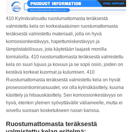
410 Kylmävalssattu ruostumattomasta teräksestä
valmistettu kela on korkealaatuinen ruostumattomasta
teräksestä valmistettu materiaali, jolla on hyvä
korroosionkestävyys, hapettumiskestävyys ja
lämpöstabiilisuus, jota käytetään laajasti monilla
toimialoilla. 410 ruostumattomasta teräksestä valmistettu
kela on suuri lujuus ja kovuus ja se sopii osiin, joiden on
kestävä korkeat kuormat ja kulumisen. 410
Ruostumattomasta teräksestä valmistettu kela on hyvät
prosessointiominaisuudet, voi olla kylmäkäsittely, kuuma
käsittely ja hitsauskäsittely. Sen korroosionkestävyys on
hyvä, etenkin yleinen syövyttävälle väliaineelle, mutta ei
sovellu suoraan kosketukseen ruoan kanssa.
Ruostumattomasta teräksestä
valmistettu kelan eritelmä: