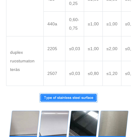
0,25
0,60-
440a
≤1,00
≤1,00
≤0,04
0,75
2205
≤0,03
≤1,00
≤2,00
≤0,04
duplex
ruostumaton
teräs
2507
≤0,03
≤0,80
≤1,20
≤0,03