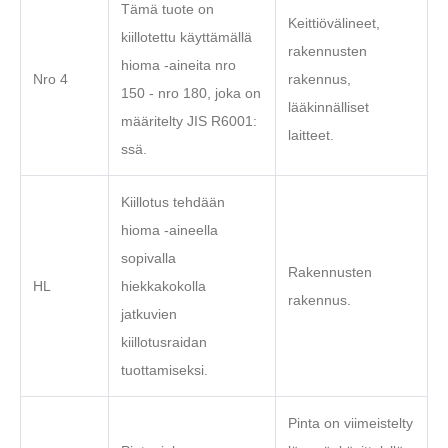
Tämä tuote on
Keittiövälineet,
kiillotettu käyttämällä
rakennusten
hioma -aineita nro
Nro 4
rakennus,
150 - nro 180, joka on
lääkinnälliset
määritelty JIS R6001:
laitteet.
ssä.
Kiillotus tehdään
hioma -aineella
sopivalla
Rakennusten
HL
hiekkakokolla
rakennus.
jatkuvien
kiillotusraidan
tuottamiseksi.
Pinta on viimeistelty