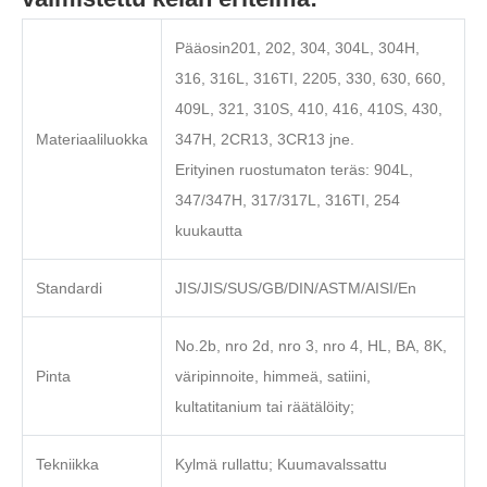
Pääosin201, 202, 304, 304L, 304H,
316, 316L, 316TI, 2205, 330, 630, 660,
409L, 321, 310S, 410, 416, 410S, 430,
Materiaaliluokka
347H, 2CR13, 3CR13 jne.
Erityinen ruostumaton teräs: 904L,
347/347H, 317/317L, 316TI, 254
kuukautta
Standardi
JIS/JIS/SUS/GB/DIN/ASTM/AISI/En
No.2b, nro 2d, nro 3, nro 4, HL, BA, 8K,
Pinta
väripinnoite, himmeä, satiini,
kultatitanium tai räätälöity;
Tekniikka
Kylmä rullattu; Kuumavalssattu