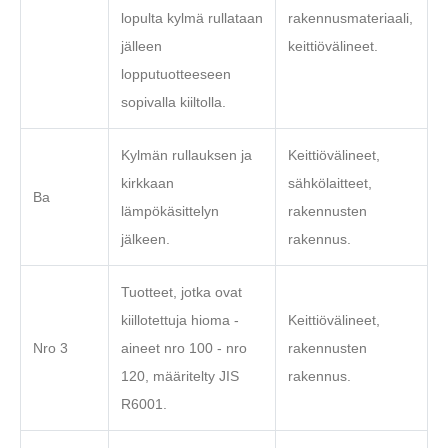
lopulta kylmä rullataan
rakennusmateriaali,
jälleen
keittiövälineet.
lopputuotteeseen
sopivalla kiiltolla.
Kylmän rullauksen ja
Keittiövälineet,
kirkkaan
sähkölaitteet,
Ba
lämpökäsittelyn
rakennusten
jälkeen.
rakennus.
Tuotteet, jotka ovat
kiillotettuja hioma -
Keittiövälineet,
Nro 3
aineet nro 100 - nro
rakennusten
120, määritelty JIS
rakennus.
R6001.