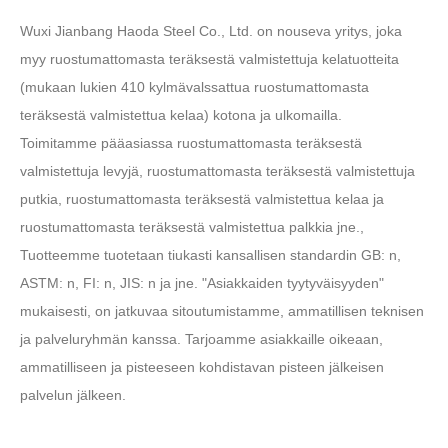
Wuxi Jianbang Haoda Steel Co., Ltd. on nouseva yritys, joka
myy ruostumattomasta teräksestä valmistettuja kelatuotteita
(mukaan lukien 410 kylmävalssattua ruostumattomasta
teräksestä valmistettua kelaa) kotona ja ulkomailla.
Toimitamme pääasiassa ruostumattomasta teräksestä
valmistettuja levyjä, ruostumattomasta teräksestä valmistettuja
putkia, ruostumattomasta teräksestä valmistettua kelaa ja
ruostumattomasta teräksestä valmistettua palkkia jne.,
Tuotteemme tuotetaan tiukasti kansallisen standardin GB: n,
ASTM: n, FI: n, JIS: n ja jne. "Asiakkaiden tyytyväisyyden"
mukaisesti, on jatkuvaa sitoutumistamme, ammatillisen teknisen
ja palveluryhmän kanssa. Tarjoamme asiakkaille oikeaan,
ammatilliseen ja pisteeseen kohdistavan pisteen jälkeisen
palvelun jälkeen.