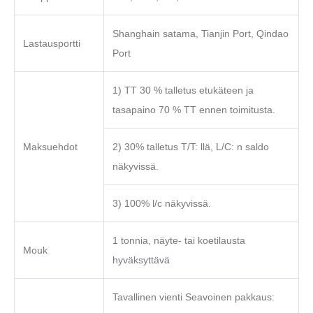
Shanghain satama, Tianjin Port, Qindao
Lastausportti
Port
1) TT 30 % talletus etukäteen ja
tasapaino 70 % TT ennen toimitusta.
Maksuehdot
2) 30% talletus T/T: llä, L/C: n saldo
näkyvissä.
3) 100% l/c näkyvissä.
1 tonnia, näyte- tai koetilausta
Mouk
hyväksyttävä
Tavallinen vienti Seavoinen pakkaus: