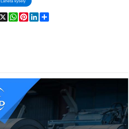
Lähetä kysely
acebook
X
WhatsApp
Pinterest
LinkedIn
Share