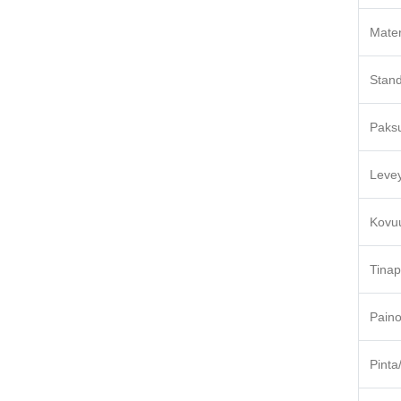
Mater
Stand
Paks
Leve
Kovu
Tinap
Pain
Pinta