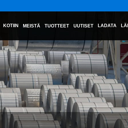
KOTIIN
LADATA
LÄ
MEISTÄ
TUOTTEET
UUTISET