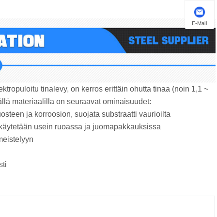
E-Mail
tropuloitu tinalevy, on kerros erittäin ohutta tinaa (noin 1,1 ~
tällä materiaalilla on seuraavat ominaisuudet:
steen ja korroosion, suojata substraatti vaurioilta ‌
a käytetään usein ruoassa ja juomapakkauksissa ‌
eistelyyn ‌
ti