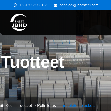
+8613063605128
sophiaqi@jbhdsteel.com
Tuotteet
Koti
Tuotteet
Pelti Teräs
Tinaplate -teräskela