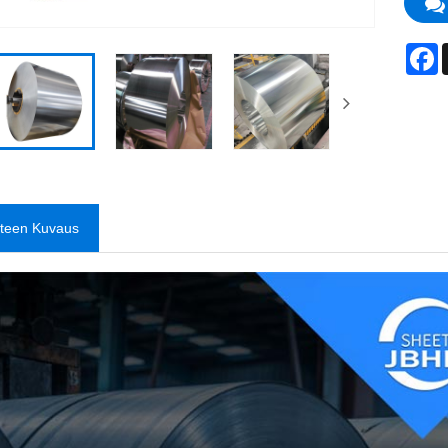
F
tteen Kuvaus