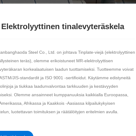
Elektrolyyttinen tinalevyteräskela
anbanghaoda Steel Co., Ltd. on johtava Tinplate-viejä (elektrolyyttinen
llysteinen teräs), olemme erikoistuneet MR-elektrolyyttisen
evyteräkaran korkealaatuisen laadun tuottamiseksi. Tuotteemme voivat
 ASTM/JIS-standardit ja ISO 9001 -sertifioidut. Käytämme edistyneitä
tolinjoja ja tiukkaa laadunvalvontaa tarkkuuden ja kestävyyden
iseksi. Olemme ansainneet kumppanuuksia kaikkialla Euroopassa,
Amerikassa, Afrikassa ja Kaakkois -Aasiassa kilpailukykyisen
telun, luotettavan toimituksen ja räätälöityjen eritelmien avulla.