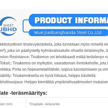
ktrolyyttinen tinalevyteräskela, joka tunnetaan myös nimellä elek
m²), joka on päällystetty kylmävalssatulle ohuelle teräslevylle, 
osion Resistance‌: Tinakerros voi tehokkaasti estää teräslevyn ruo
 Toksic‌: Tinakerros on myrkytön, vaarattoman ihmiskeholle, jot
etiikka‌: Pinta on hopeametallilähde, sopiva tulostamiseen ja viim
ability‌: Tinakerroksella on hyvä hitsaus, helppo käsitellä ‌
äristösuojaus‌: Helppo kierrättää ympäristövaatimusten mukaises
late -teräsmääritys:
een nimi
Tinaplate -kela/arkki