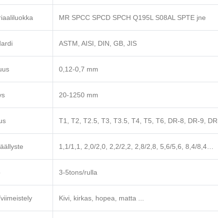
iaaliluokka
MR SPCC SPCD SPCH Q195L S08AL SPTE jne
ardi
ASTM, AISI, DIN, GB, JIS
uus
0,12-0,7 mm
ys
20-1250 mm
us
T1, T2, T2.5, T3, T3.5, T4, T5, T6, DR-8, DR-9, D
äällyste
1,1/1,1, 2,0/2,0, 2,2/2,2, 2,8/2,8, 5,6/5,6, 8,4/8,4…
o
3-5tons/rulla
/viimeistely
Kivi, kirkas, hopea, matta ...