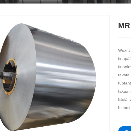
MR 
Wuxi Ji
tinapää
tinanl
tavata
tuotan
takaam
Etelä -
hinnoit