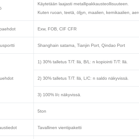
Käytetään laajasti metallipakkausteollisuuteen.
ö
Kuten ruoan, teetä, öljyn, maalien, kemikaalien, aero
paehdot
Exw, FOB, CIF CFR
usportti
Shanghain satama, Tianjin Port, Qindao Port
1) 30% talletus T/T: llä, B/L: n kopiointi T/T: llä.
uehdot
2) 30% talletus T/T: llä, L/C: n saldo näkyvissä.
3) 100% l/c näkyvissä.
5ton
ustiedot
Tavallinen vientipaketti