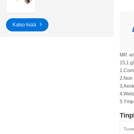
Katso lisää
MR -ele
15,1 g/
‌1.Corr
‌2.Non
‌3.Aest
‌4.Weld
‌5.Ymp
Tinp
Tuott