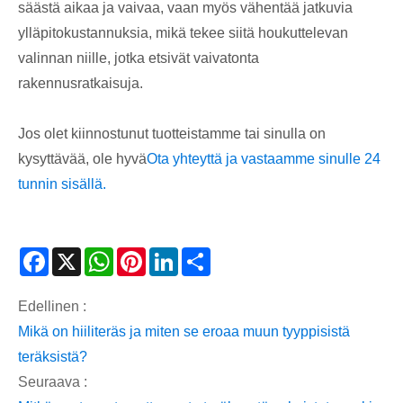
säästä aikaa ja vaivaa, vaan myös vähentää jatkuvia
ylläpitokustannuksia, mikä tekee siitä houkuttelevan
valinnan niille, jotka etsivät vaivatonta
rakennusratkaisuja.
Jos olet kiinnostunut tuotteistamme tai sinulla on
kysyttävää, ole hyvä
Ota yhteyttä ja vastaamme sinulle 24
tunnin sisällä.
Facebook
X
WhatsApp
Pinterest
LinkedIn
Share
Edellinen :
Mikä on hiiliteräs ja miten se eroaa muun tyyppisistä
teräksistä?
Seuraava :