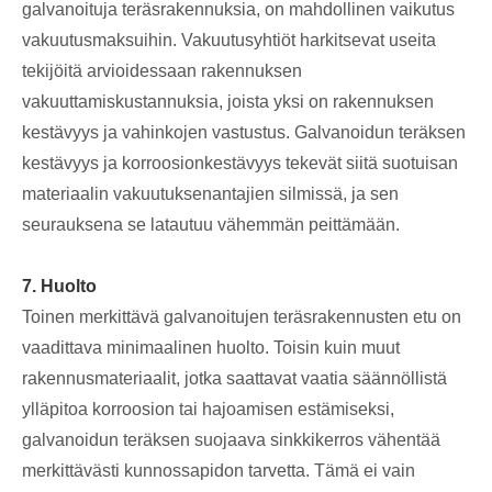
galvanoituja teräsrakennuksia, on mahdollinen vaikutus
vakuutusmaksuihin. Vakuutusyhtiöt harkitsevat useita
tekijöitä arvioidessaan rakennuksen
vakuuttamiskustannuksia, joista yksi on rakennuksen
kestävyys ja vahinkojen vastustus. Galvanoidun teräksen
kestävyys ja korroosionkestävyys tekevät siitä suotuisan
materiaalin vakuutuksenantajien silmissä, ja sen
seurauksena se latautuu vähemmän peittämään.
7. Huolto
Toinen merkittävä galvanoitujen teräsrakennusten etu on
vaadittava minimaalinen huolto. Toisin kuin muut
rakennusmateriaalit, jotka saattavat vaatia säännöllistä
ylläpitoa korroosion tai hajoamisen estämiseksi,
galvanoidun teräksen suojaava sinkkikerros vähentää
merkittävästi kunnossapidon tarvetta. Tämä ei vain