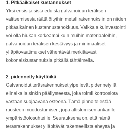
1. Pitkäaikaiset kustannukset
Yksi ensisijaisista eduista galvanoidun teräksen
valitsemisesta räätälöityihin metallirakennuksiin on niiden
pitkäaikainen kustannustehokkuus. Vaikka alkuinvestointi
voi olla hiukan korkeampi kuin muihin materiaaleihin,
galvanoidun teräksen kestävyys ja minimaaliset
ylläpitovaatimukset vähentävät merkittävästi
kokonaiskustannuksia pitkällä tähtäimellä.
2. pidennetty käyttöikä
Galvanoidut teräsrakennukset ylpeilevät pidennetyllä
elinaikalla sinkin päällysteestä, joka toimii korroosiota
vastaan ​​suojaavana esteenä. Tämä pinnoite estää
ruosteen muodostumisen, jopa altistumisen ankarille
ympäristöolosuhteille. Seurauksena on, että nämä
teräsrakennukset ylläpitävät rakenteellista eheyttä ja