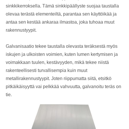
sinkkikerroksella. Tämä sinkkipäällyste suojaa taustalla
olevaa terästä elementeiltä, ​​parantaa sen käyttöikää ja
antaa sen kestää ankaraa ilmastoa, joka tuhoaa muut
rakennustyypit.
Galvanisaatio tekee taustalla olevasta teräksestä myös
iskujen ja ulkoisten voimien, kuten lumen kertymisen ja
voimakkaan tuulen, kestävyyden, mikä tekee niistä
rakenteellisesti turvallisempia kuin muut
metallirakennustyypit. Joten riippumatta siitä, etsitkö
pitkäikäisyyttä vai pelkkää vahvuutta, galvanoitu teräs on
tie.