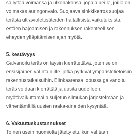
säilyttää voimansa ja ulkonäkönsä, jopa alueilla, joilla on
voimakas auringonvalo. Suojaava sinkkikerros suojaa
terästä ultraviolettisäteiden haitallisista vaikutuksista,
estäen hajoamisen ja rakennuksen rakenteellisen
eheyden ylläpitämisen ajan myötä.
5. kestävyys
Galvanoitu teräs on täysin kierrätettävä, joten se on
ensisijainen valinta niille, jotka pyrkivät ympäristötietoisiin
rakennusratkaisuihin. Elinkaarensa lopussa galvanoitu
teräs voidaan kierrättää ja uusita uudelleen,
myötävaikuttamalla suljetun silmukan järjestelmään ja
vähentämällä uusien raaka-aineiden kysyntää.
6. Vakuutuskustannukset
Toinen usein huomiotta jätetty etu, kun valitaan