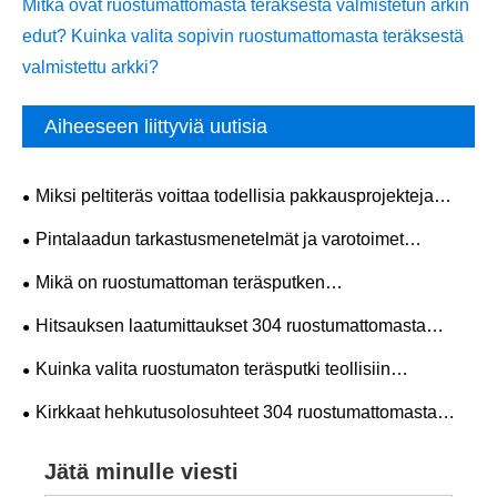
Mitkä ovat ruostumattomasta teräksestä valmistetun arkin
edut? Kuinka valita sopivin ruostumattomasta teräksestä
valmistettu arkki?
Aiheeseen liittyviä uutisia
Miksi peltiteräs voittaa todellisia pakkausprojekteja
tänään?
​Pintalaadun tarkastusmenetelmät ja varotoimet
ruostumattomasta teräslevystä 304
Mikä on ruostumattoman teräsputken
valmistusprosessi?
​Hitsauksen laatumittaukset 304 ruostumattomasta
teräksestä tehdylle saumattomalle putkelle
Kuinka valita ruostumaton teräsputki teollisiin
tarpeisiisi?
Kirkkaat hehkutusolosuhteet 304 ruostumattomasta
teräksestä valmistetulle putkelle
Jätä minulle viesti