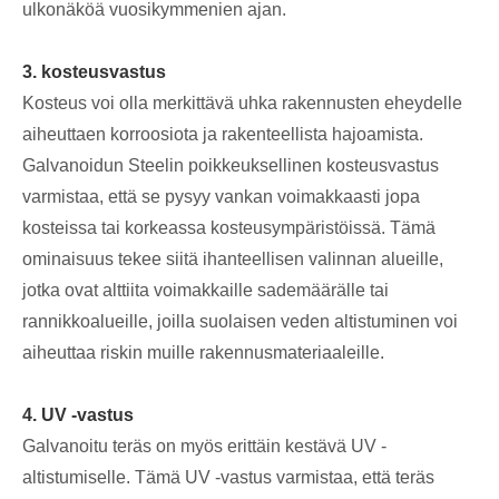
ulkonäköä vuosikymmenien ajan.
3. kosteusvastus
Kosteus voi olla merkittävä uhka rakennusten eheydelle
aiheuttaen korroosiota ja rakenteellista hajoamista.
Galvanoidun Steelin poikkeuksellinen kosteusvastus
varmistaa, että se pysyy vankan voimakkaasti jopa
kosteissa tai korkeassa kosteusympäristöissä. Tämä
ominaisuus tekee siitä ihanteellisen valinnan alueille,
jotka ovat alttiita voimakkaille sademäärälle tai
rannikkoalueille, joilla suolaisen veden altistuminen voi
aiheuttaa riskin muille rakennusmateriaaleille.
4. UV -vastus
Galvanoitu teräs on myös erittäin kestävä UV -
altistumiselle. Tämä UV -vastus varmistaa, että teräs