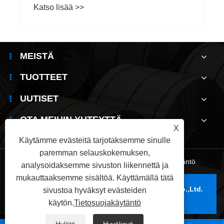
Katso lisää >>
MEISTÄ
TUOTTEET
UUTISET
OTA MEIHIN YHTEYTTÄ
X
Käytämme evästeitä tarjotaksemme sinulle
paremman selauskokemuksen,
Links
|
Sitemap
|
RSS
|
XML
|
Tietosuojakäytäntö
analysoidaksemme sivuston liikennettä ja
mukauttaaksemme sisältöä. Käyttämällä tätä
Copyright © 2025 Wuxi Jianbanghaoda Steel Co.,Ltd.
sivustoa hyväksyt evästeiden
Kaikki oikeudet pidätetään.
käytön.
Tietosuojakäytäntö