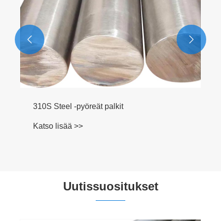


310S Steel -pyöreät palkit
Katso lisää >>
Uutissuositukset