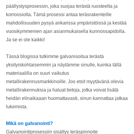
päällystysprosessin, joka suojaa terästä ruosteelta ja
korroosiolta. Tämä prosessi antaa teräsrakenteille
mahdollisuuden pysyä ankarissa ympäristöissä ja kestää
vuosikymmenien ajan asianmukaisella kunnossapidolla.
Ja se ei ole kaikki!
Tässä blogissa tutkimme galvanisoitua terästä
yksityiskohtaisemmin ja näytämme sinulle, kuinka tällä
materiaalilla on suuri vaikutus
metallirakennusmarkkinoille. Jos etsit myytävänä olevia
metallirakennuksia ja haluat tietoja, jotka voivat lisätä
heidän elinaikaaan huomattavasti, sinun kannattaa jatkaa
lukemista.
Mikä on galvanointi?
Galvanointiprosessiin sisältyy teräspinnoite