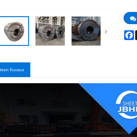
F
tteen Kuvaus