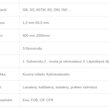
ardi
GB, JIS, ASTM, BS, DIN, ISO ...
uus
1,0 mm-50,0 mm
ys
900 mm 2000mm
o
3-5tons/rulla
1. Galvanoitu 2., musta ja värimaalaus 3. Läpinäkyvä öljy
ikka
Kuuma rullattu /kylmävalssattu
ö
Laivalevy, kattilalevy, astialevy, putkien valmistus
paehdot
Exw, FOB, CIF CFR