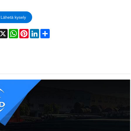
Lähetä kysely
acebook
X
WhatsApp
Pinterest
LinkedIn
Share