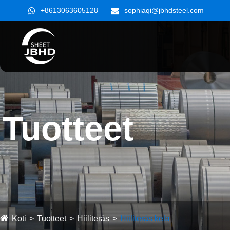
+8613063605128
sophiaqi@jbhdsteel.com
Tuotteet
Koti
Tuotteet
Hiiliteräs
Hiiliteräs kela