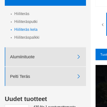
Hiiliteräs
Hiiliteräsputki
Hiiliteräs kela
Hiiliteräspalkki
Tuo

Alumiinituote

Pelti Teräs
Uudet tuotteet
430 No.1 ruostumattomasta