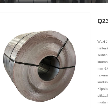
Q23
Wuxi J
hiilite
sertif
kuumava
mm-6,0
rakennu
laadun
Kilpai
pitkäai
muita 