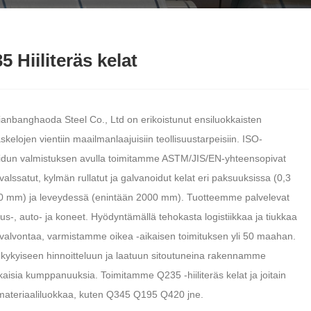
5 Hiiliteräs kelat
ianbanghaoda Steel Co., Ltd on erikoistunut ensiluokkaisten
räskelojen vientiin maailmanlaajuisiin teollisuustarpeisiin. ISO-
ioidun valmistuksen avulla toimitamme ASTM/JIS/EN-yhteensopivat
lssatut, kylmän rullatut ja galvanoidut kelat eri paksuuksissa (0,3
 mm) ja leveydessä (enintään 2000 mm). Tuotteemme palvelevat
s-, auto- ja koneet. Hyödyntämällä tehokasta logistiikkaa ja tiukkaa
valvontaa, varmistamme oikea -aikaisen toimituksen yli 50 maahan.
lukykyiseen hinnoitteluun ja laatuun sitoutuneina rakennamme
kaisia kumppanuuksia. Toimitamme Q235 -hiiliteräs kelat ja joitain
materiaaliluokkaa, kuten Q345 Q195 Q420 jne.