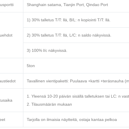
usportti
Shanghain satama, Tianjin Port, Qindao Port
1) 30% talletus T/T: llä, B/L: n kopiointi T/T: llä.
uehdot
2) 30% talletus T/T: llä, L/C: n saldo näkyvissä.
3) 100% l/c näkyvissä.
5ton
ustiedot
Tavallinen vientipaketti: Puulaava +kartti +teräsnauha 
1. Yleensä 10-20 päivän sisällä talletuksen tai LC: n va
tusaika
2. Tilausmäärän mukaan
eet
Tarjolla on ilmaisia näytteitä, ostaja kantaa pelkoa