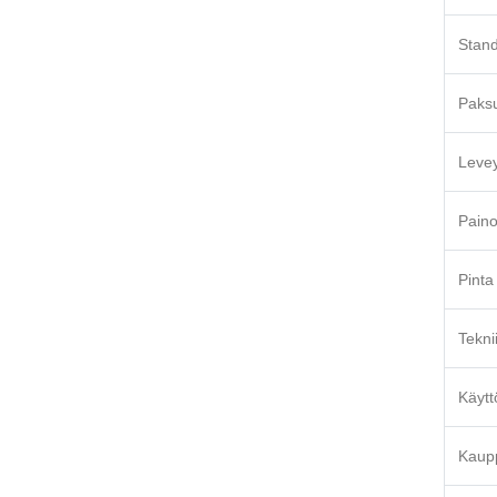
Stand
Paks
Leve
Pain
Pinta
Tekni
Käytt
Kaup