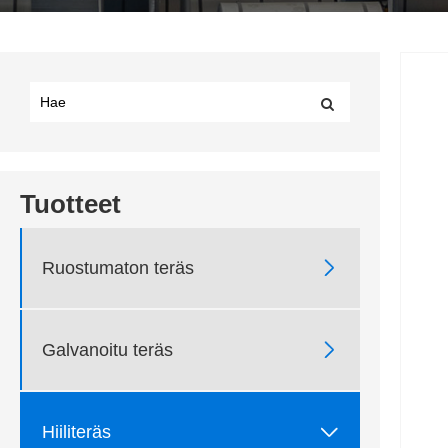
Tuotteet

Ruostumaton teräs

Galvanoitu teräs

Hiiliteräs