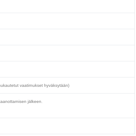
(mukautetut vaatimukset hyväksytään)
staanottamisen jälkeen.