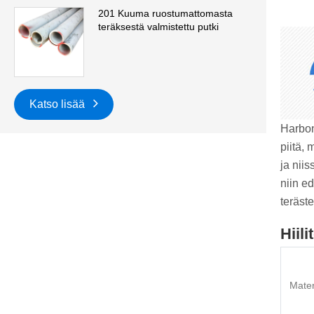
201 Kuuma ruostumattomasta
teräksestä valmistettu putki
Katso lisää
‌Harbon
piitä,
ja nii
niin ed
teräste
Hiil
Mater