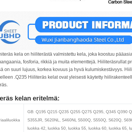
iteräs kela on hiiliterästä valmistettu kela, joka koostuu pääasi
 mangaania, fosforia, rikkiä ja muita elementtejä. Hiiliteräsrull
ssä on suuri lujuus, korkea kovuus ja hyvä kulumiskestävyys. Hiil
elleen ‌.Q235 Hiiliteräs kelat ovat yleisesti käytetty hiilirakenteel
räs.
iteräs kelan eritelmä:
GB: Q195 Q215 Q235 Q255 Q275 Q295, Q345 Q390 Q4
iaaliluokka
S355JR, S620NL, S460NL S500Q, S550Q, S620Q, S690Q 
luokka 42, luokka 50, luokka 55, luokka 60, luokka 6