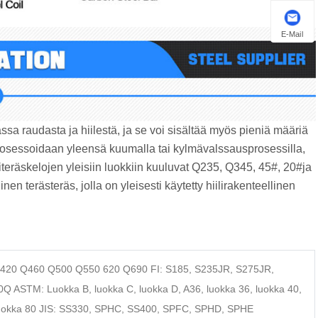
E-Mail
assa raudasta ja hiilestä, ja se voi sisältää myös pieniä määriä
at prosessoidaan yleensä kuumalla tai kylmävalssausprosessilla,
iteräskelojen yleisiin luokkiin kuuluvat Q235, Q345, 45#, 20#ja
linen terästeräs, jolla on yleisesti käytetty hiilirakenteellinen
20 Q460 Q500 Q550 620 Q690 FI: S185, S235JR, S275JR,
ASTM: Luokka B, luokka C, luokka D, A36, luokka 36, luokka 40,
5, luokka 80 JIS: SS330, SPHC, SS400, SPFC, SPHD, SPHE