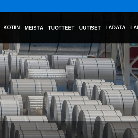
KOTIIN
LADATA
LÄ
MEISTÄ
TUOTTEET
UUTISET